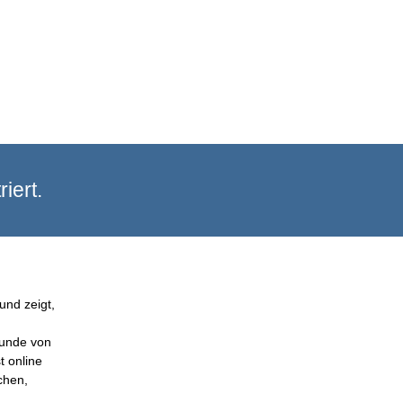
iert.
und zeigt,
Kunde von
t online
chen,