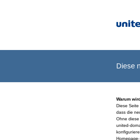
Diese n
Warum wird
Diese Seite 
dass die ne
Ohne diese 
united-doma
konfigurier
Homepage-B